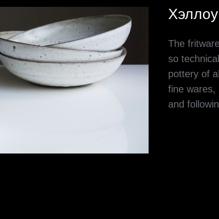
Хэллоу
The fritwar
so technical
pottery of a
fine wares,
and followin