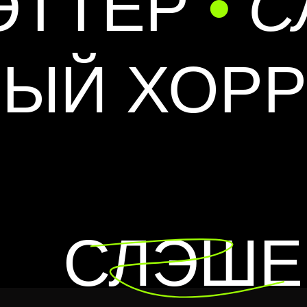
ЭТТЕР
•
С
НЫЙ ХОР
СЛЭШЕ