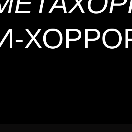
МЕТАХОР
И-ХОРРО