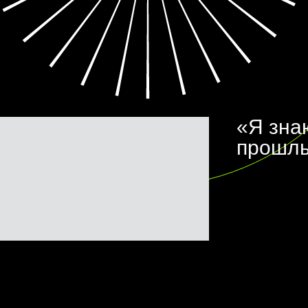
«Я зна
прошлы