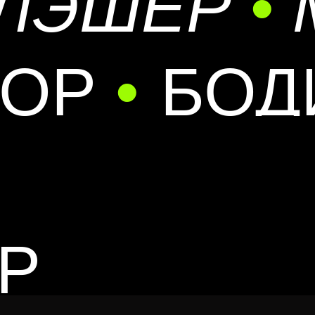
ЛЭШЕР
•
РОР
•
БОД
Р