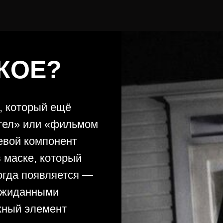
КОЕ?
, который ещё
тел» или «фильмом
евой компонент
 маске, который
когда появляется —
ожиданными
жный элемент