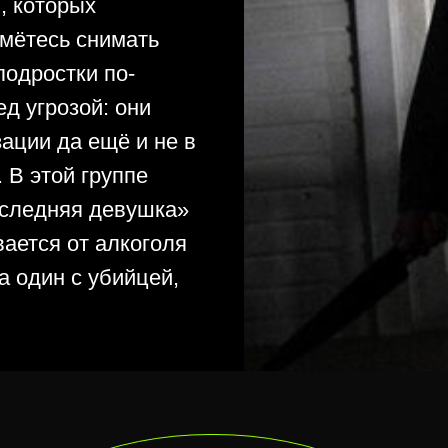
, которых
ьмётесь снимать
подростки по-
д угрозой: они
ации да ещё и не в
 В этой группе
оследняя девушка»
ается от алкоголя
а один с убийцей,