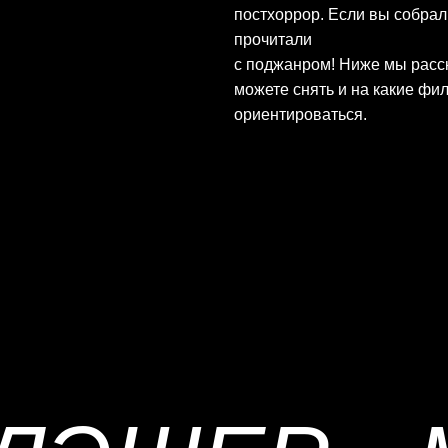
постхоррор. Если вы собрал
прочитали
нашу инструкц
с поджанром! Ниже мы расс
можете снять и на какие фи
ориентироваться.