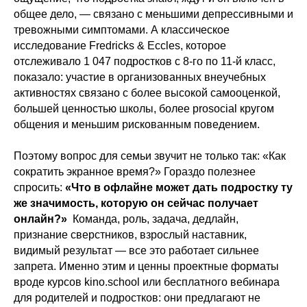
общее дело, — связано с меньшими депрессивными и
тревожными симптомами. А классическое
исследование
Fredricks & Eccles
, которое
отслеживало 1 047 подростков с 8-го по 11-й класс,
показало: участие в организованных внеучебных
активностях связано с более высокой самооценкой,
большей ценностью школы, более prosocial кругом
общения и меньшим рискованным поведением.
Поэтому вопрос для семьи звучит не только так: «Как
сократить экранное время?» Гораздо полезнее
спросить:
«Что в офлайне может дать подростку ту
же значимость, которую он сейчас получает
онлайн?»
Команда, роль, задача, дедлайн,
признание сверстников, взрослый наставник,
видимый результат — все это работает сильнее
запрета. Именно этим и ценны проектные форматы
вроде
курсов kino.school
или
бесплатного вебинара
для родителей и подростков
: они предлагают не