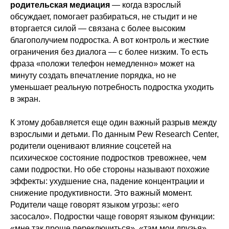
родительская медиация
— когда взрослый
обсуждает, помогает разбираться, не стыдит и не
вторгается силой — связана с более высоким
благополучием подростка. А вот контроль и жесткие
ограничения без диалога — с более низким. То есть
фраза «положи телефон немедленно» может на
минуту создать впечатление порядка, но не
уменьшает реальную потребность подростка уходить
в экран.
К этому добавляется еще один важный разрыв между
взрослыми и детьми. По данным
Pew Research Center
,
родители оценивают влияние соцсетей на
психическое состояние подростков тревожнее, чем
сами подростки. Но обе стороны называют похожие
эффекты: ухудшение сна, падение концентрации и
снижение продуктивности. Это важный момент.
Родители чаще говорят языком угрозы: «его
засосало». Подростки чаще говорят языком функции:
«мне так проще переключиться», «там мои друзья»,