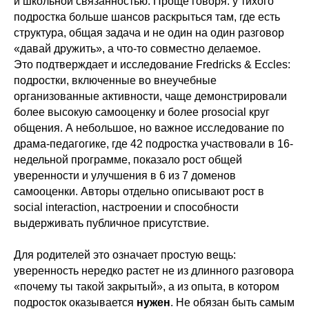
и школьной связанностью. Проще говоря: у тихого
подростка больше шансов раскрыться там, где есть
структура, общая задача и не один на один разговор
«давай дружить», а что-то совместно делаемое.
Это подтверждает и исследование
Fredricks & Eccles
:
подростки, включенные во внеучебные
организованные активности, чаще демонстрировали
более высокую самооценку и более prosocial круг
общения. А небольшое, но важное исследование по
драма-педагогике
, где 42 подростка участвовали в 16-
недельной программе, показало рост общей
уверенности и улучшения в 6 из 7 доменов
самооценки. Авторы отдельно описывают рост в
social interaction, настроении и способности
выдерживать публичное присутствие.
Для родителей это означает простую вещь:
уверенность нередко растет не из длинного разговора
«почему ты такой закрытый», а из опыта, в котором
подросток оказывается
нужен
. Не обязан быть самым