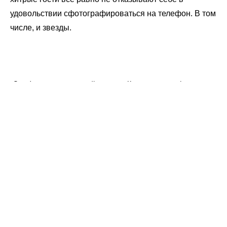
удовольствии сфотографироваться на телефон. В том
числе, и звезды.
Эль Фаннинг на красной дорожке Каннского кинофестиваля
Это блог Киношколы ЦЕХ —
мы находимся в центре
Москвы, и у нас много